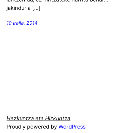
jakinduria […]
10 iraila, 2014
Hezkuntza eta Hizkuntza
Proudly powered by
WordPress