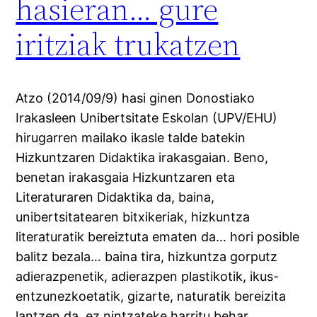
hasieran… gure
iritziak trukatzen
Atzo (2014/09/9) hasi ginen Donostiako
Irakasleen Unibertsitate Eskolan (UPV/EHU)
hirugarren mailako ikasle talde batekin
Hizkuntzaren Didaktika irakasgaian. Beno,
benetan irakasgaia Hizkuntzaren eta
Literaturaren Didaktika da, baina,
unibertsitatearen bitxikeriak, hizkuntza
literaturatik bereiztuta ematen da… hori posible
balitz bezala… baina tira, hizkuntza gorputz
adierazpenetik, adierazpen plastikotik, ikus-
entzunezkoetatik, gizarte, naturatik bereizita
lantzen da, ez nintzateke harritu behar…