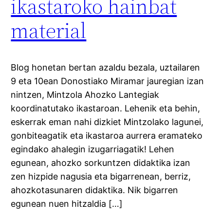
ikastaroko hainbat
material
Blog honetan bertan azaldu bezala, uztailaren
9 eta 10ean Donostiako Miramar jauregian izan
nintzen, Mintzola Ahozko Lantegiak
koordinatutako ikastaroan. Lehenik eta behin,
eskerrak eman nahi dizkiet Mintzolako lagunei,
gonbiteagatik eta ikastaroa aurrera eramateko
egindako ahalegin izugarriagatik! Lehen
egunean, ahozko sorkuntzen didaktika izan
zen hizpide nagusia eta bigarrenean, berriz,
ahozkotasunaren didaktika. Nik bigarren
egunean nuen hitzaldia […]