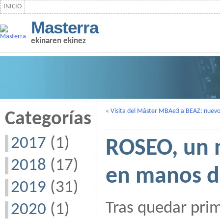
INICIO
Masterra
ekinaren ekinez
«
Visita del Máster MBAe3 a BEAZ: nuevo
Categorías
2017
(1)
ROSEO, un 
2018
(17)
en manos d
2019
(31)
Tras quedar pri
2020
(1)