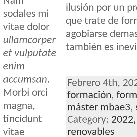
Nam
ilusión por un pr
sodales mi
que trate de for
vitae dolor
agobiarse demas
ullamcorper
también es inevi
et vulputate
enim
accumsan
.
Febrero 4th, 20
Morbi orci
formación
,
form
magna,
máster mbae3
,
tincidunt
Category:
2022
renovables
vitae