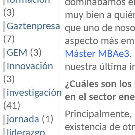
formación
dominábamos el 
(3)
muy bien a quién
Gaztenpresa
que uno de nosot
(7)
aspecto más emp
GEM
(3)
Máster MBAe3
.
Innovación
nuestra última i
(3)
¿Cuáles son los
investigación
en el sector en
(41)
Principalmente, 
jornada
(1)
existencia de ot
liderazgo