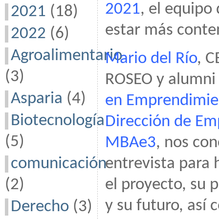
2021
, el equipo
2021
(18)
estar más conte
2022
(6)
Agroalimentario
Mario del Río
, C
(3)
ROSEO y alumni
Asparia
(4)
en Emprendimie
Biotecnología
Dirección de Em
(5)
MBAe3
, nos co
entrevista para 
comunicación
el proyecto, su 
(2)
y su futuro, así
Derecho
(3)