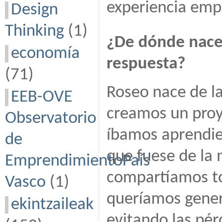
experiencia emp
Design
Thinking
(1)
¿De dónde nace
economía
respuesta?
(71)
Roseo nace de l
EEB-OVE
creamos un proy
Observatorio
íbamos aprendie
de
que fuese de la 
EmprendimientoPaís
compartíamos to
Vasco
(1)
queríamos gener
ekintzaileak
evitando las pér