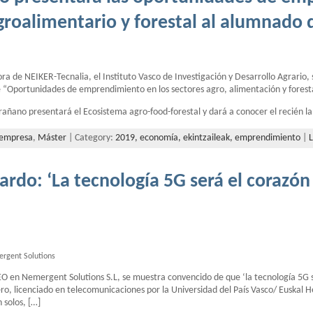
agroalimentario y forestal al alumnado 
ra de NEIKER-Tecnalia, el Instituto Vasco de Investigación y Desarrollo Agrario,
e “Oportunidades de emprendimiento en los sectores agro, alimentación y foresta
rañano presentará el Ecosistema agro-food-forestal y dará a conocer el recién 
empresa
,
Máster
| Category:
2019,
economía,
ekintzaileak,
emprendimiento
|
ardo: ‘La tecnología 5G será el corazón
ergent Solutions
CEO en Nemergent Solutions S.L, se muestra convencido de que ‘la tecnología 5G 
ro, licenciado en telecomunicaciones por la Universidad del País Vasco/ Euskal He
 solos, […]