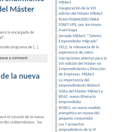
MBAe3
del Máster
Inauguración de la VIII
edición del Máster MBAe3
PLAN FINANCIERO PARA
START-UPS, por Jon Hoyos
Iruarrizaga
 será la encargada de
Jornada MBAe3: “Talento
l”.
Emprendedor Migrado”
lanzado programa de […]
UELZ, la relevancia de la
experiencia de cobro
Leave a comment
Inscripciones abiertas para la
VIII edición del Máster en
Emprendimiento y Dirección
de Empresas, MBAe3
 de la nueva
La importancia del
emprendimiento Biotech
Visita del Máster MBAe3 a
BEAZ: nuevo itinerario
emprendedor
ROSEO, un nuevo modelo
energético en manos del
será el corazón de la nueva
pequeño consumidor
rriko Unibertsitatea, ‘los
Los 7 proyectos
emprededores de la VI