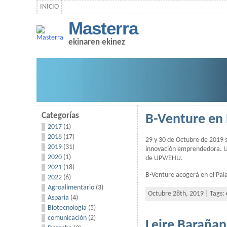
INICIO
Masterra
ekinaren ekinez
Categorías
B-Venture en 
2017
(1)
2018
(17)
29 y 30 de Octubre de 2019 so
2019
(31)
innovación emprendedora. Un
2020
(1)
de UPV/EHU.
2021
(18)
B-Venture acogerá en el Pal
2022
(6)
Agroalimentario
(3)
Octubre 28th, 2019 | Tags:
Asparia
(4)
Biotecnología
(5)
comunicación
(2)
Leire Baraña