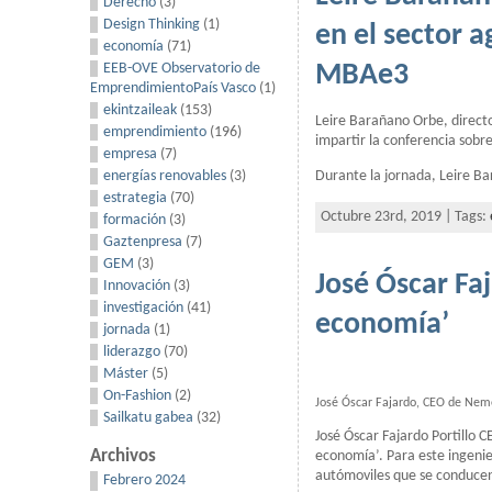
Derecho
(3)
Design Thinking
(1)
en el sector 
economía
(71)
EEB-OVE Observatorio de
MBAe3
EmprendimientoPaís Vasco
(1)
ekintzaileak
(153)
Leire Barañano Orbe, directo
emprendimiento
(196)
impartir la conferencia sobr
empresa
(7)
Durante la jornada, Leire Ba
energías renovables
(3)
estrategia
(70)
Octubre 23rd, 2019 | Tags:
formación
(3)
Gaztenpresa
(7)
GEM
(3)
José Óscar Faj
Innovación
(3)
investigación
(41)
economía’
jornada
(1)
liderazgo
(70)
Máster
(5)
On-Fashion
(2)
José Óscar Fajardo, CEO de Nem
Sailkatu gabea
(32)
José Óscar Fajardo Portillo 
Archivos
economía’. Para este ingenie
autómoviles que se conducen
Febrero 2024