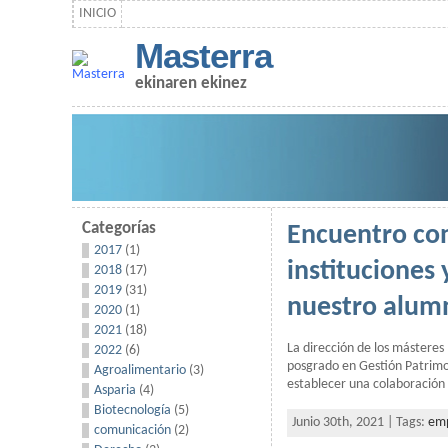
INICIO
Masterra
ekinaren ekinez
Categorías
Encuentro con
2017
(1)
instituciones 
2018
(17)
2019
(31)
nuestro alum
2020
(1)
2021
(18)
La dirección de los mástere
2022
(6)
posgrado en Gestión Patrimo
Agroalimentario
(3)
establecer una colaboración
Asparia
(4)
Biotecnología
(5)
Junio 30th, 2021 | Tags:
em
comunicación
(2)