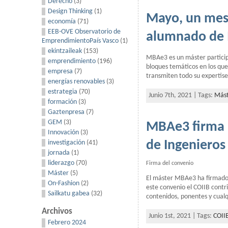
Derecho
(3)
Design Thinking
(1)
Mayo, un mes 
economía
(71)
EEB-OVE Observatorio de
alumnado de
EmprendimientoPaís Vasco
(1)
ekintzaileak
(153)
MBAe3 es un máster particip
emprendimiento
(196)
bloques temáticos en los que
empresa
(7)
transmiten todo su expertise
energías renovables
(3)
estrategia
(70)
Junio 7th, 2021 | Tags:
Mást
formación
(3)
Gaztenpresa
(7)
GEM
(3)
MBAe3 firma u
Innovación
(3)
de Ingenieros 
investigación
(41)
jornada
(1)
liderazgo
(70)
Firma del convenio
Máster
(5)
El máster MBAe3 ha firmado u
On-Fashion
(2)
este convenio el COIIB contri
Sailkatu gabea
(32)
contenidos, ponentes y cualq
Archivos
Junio 1st, 2021 | Tags:
COII
Febrero 2024