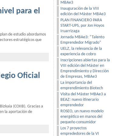
MBAe3
Inauguración de la VIII
ivel para el
edición del Máster MBAe3
PLAN FINANCIERO PARA
START-UPS, por Jon Hoyos
Iruarrizaga
l plan de estudio abordamos
Jornada MBAe3: “Talento
sectores estratégicos que
Emprendedor Migrado”
UELZ, la relevancia de la
experiencia de cobro
Inscripciones abiertas para la
VIII edición del Máster en
Emprendimiento y Dirección
egio Oficial
de Empresas, MBAe3
La importancia del
emprendimiento Biotech
Visita del Máster MBAe3 a
BEAZ: nuevo itinerario
emprendedor
Bizkaia (COIIB). Gracias a
ROSEO, un nuevo modelo
 en la aportación de
energético en manos del
pequeño consumidor
Los 7 proyectos
emprededores de la VI