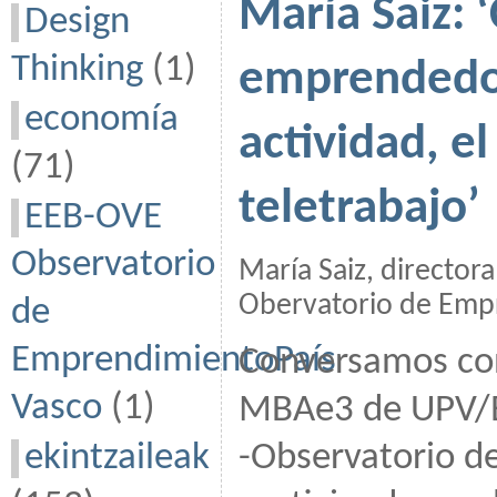
María Saiz: 
Design
Thinking
(1)
emprendedor
economía
actividad, e
(71)
teletrabajo’
EEB-OVE
Observatorio
María Saiz, director
Obervatorio de Emp
de
EmprendimientoPaís
Conversamos con
Vasco
(1)
MBAe3 de UPV/EH
ekintzaileak
-Observatorio d