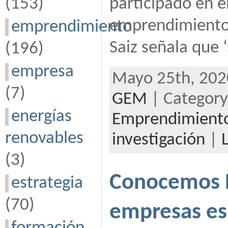
(153)
participado en e
emprendimiento e
emprendimiento
Saiz señala que 
(196)
empresa
Mayo 25th, 202
(7)
GEM
| Categor
energías
Emprendimiento
renovables
investigación
|
(3)
Conocemos B
estrategia
(70)
empresas esp