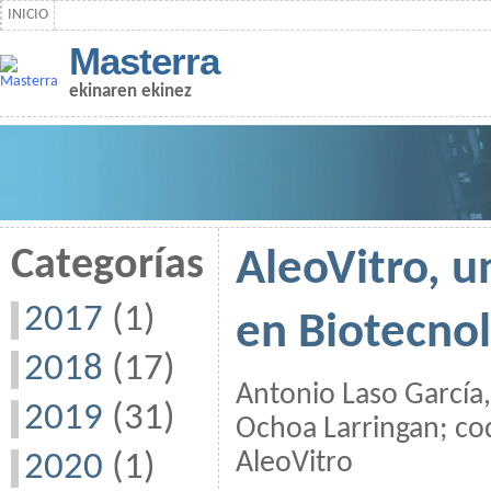
INICIO
Masterra
ekinaren ekinez
Categorías
AleoVitro, 
2017
(1)
en Biotecno
2018
(17)
Antonio Laso García,
2019
(31)
Ochoa Larringan; cod
AleoVitro
2020
(1)