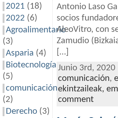
2021
(18)
Antonio Laso Ga
socios fundadore
2022
(6)
AleoVitro, con s
Agroalimentario
Zamudio (Bizkaia
(3)
[…]
Asparia
(4)
Biotecnología
Junio 3rd, 2020
(5)
comunicación
,
comunicación
ekintzaileak,
em
(2)
comment
Derecho
(3)