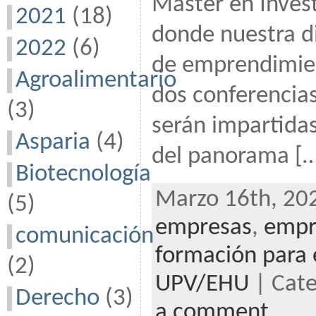
Máster en Inves
2021
(18)
donde nuestra di
2022
(6)
de emprendimien
Agroalimentario
dos conferencias
(3)
serán impartida
Asparia
(4)
del panorama [
Biotecnología
Marzo 16th, 202
(5)
empresas
,
empr
comunicación
formación para
(2)
UPV/EHU
| Cat
Derecho
(3)
a comment