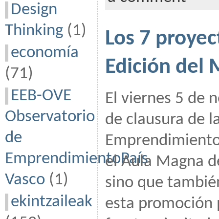
Design
Thinking
(1)
Los 7 proyec
economía
Edición del
(71)
EEB-OVE
El viernes 5 de 
Observatorio
de clausura de l
de
Emprendimiento
EmprendimientoPaís
el Aula Magna d
Vasco
(1)
sino que tambié
ekintzaileak
esta promoción p