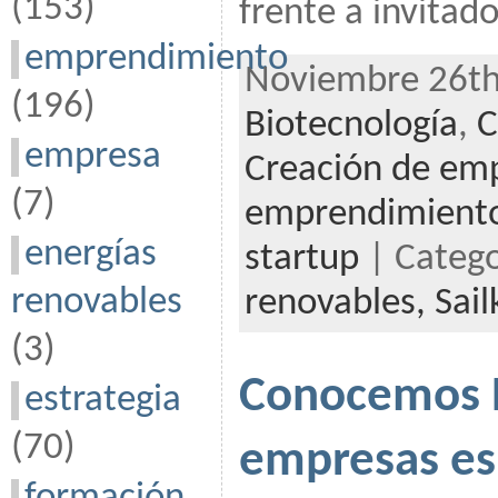
(153)
frente a invitad
emprendimiento
Noviembre 26th
(196)
Biotecnología
,
C
empresa
Creación de em
(7)
emprendimient
energías
startup
| Categ
renovables
renovables,
Sai
(3)
Conocemos B
estrategia
(70)
empresas esp