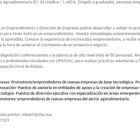
 Agroalimentario (E): 24 créditos / 1.400 €. Dirigido a graduados, personas em
3 en Emprendimiento y Dirección de Empresas podrás desarrollar y validar tu pr
bles para tener éxito en un emprendimiento. Nuesta metodología eminentemente 
 lo aprendido. Conocer la experiencia de reconocidos emprendedores, y recibir e
a la hora de acelerar el crecimiento de un proyecto o negocio.
 disposición conferenciantes y académicos de alto nivel (más de 80 personas). Re
 y profesionales vinculados con UPV/EHU, para realizar prácticas voluntarias y 
iputación Foral de Bizkaia.
mpresas- Promotores/emprendedores de nuevas empresas de base tecnológica- Pr
innovación- Puestos de asesoría en entidades de apoyo a la creación de empresas-
ecnología- Puestos de dirección ejecutiva con especialización en áreas emergent
omotores/ emprendedores de nuevas empresas del sector agoralimentario.
 cita previa): mbae3@ehu.eus
7 023