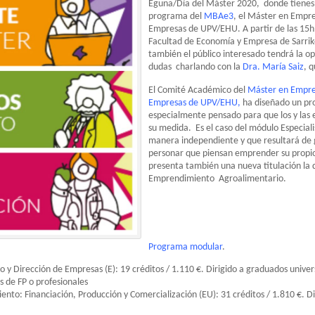
Eguna/Día del Máster 2020, donde tienes 
programa del
MBAe3
, el Máster en Empr
Empresas de UPV/EHU. A partir de las 15h, 
Facultad de Economía y Empresa de Sarriko
también el público interesado tendrá la op
dudas charlando con la
Dra. María Saiz
, 
El Comité Académico del
Máster en Empre
Empresas de UPV/EHU,
ha diseñado un p
especialmente pensado para que los y las
su medida. Es el caso del módulo Especial
manera independiente y que resultará de g
personar que piensan emprender su propio
presenta también una nueva titulación la 
Emprendimiento Agroalimentario.
Programa modular
.
y Dirección de Empresas (E): 19 créditos / 1.110 €. Dirigido a graduados univer
 de FP o profesionales
ento: Financiación, Producción y Comercialización (EU): 31 créditos / 1.810 €. D