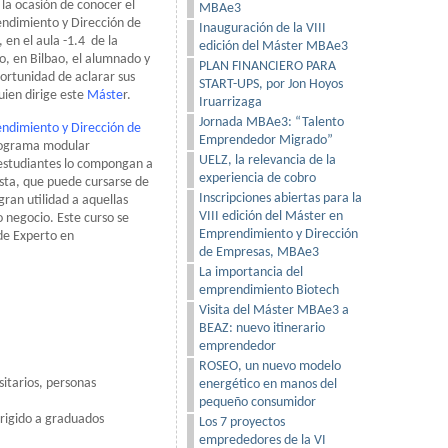
la ocasión de conocer el
MBAe3
endimiento y Dirección de
Inauguración de la VIII
en el aula -1.4 de la
edición del Máster MBAe3
, en Bilbao, el alumnado y
PLAN FINANCIERO PARA
ortunidad de aclarar sus
START-UPS, por Jon Hoyos
quien dirige este
Máste
r.
Iruarrizaga
Jornada MBAe3: “Talento
ndimiento y Dirección de
Emprendedor Migrado”
rograma modular
UELZ, la relevancia de la
 estudiantes lo compongan a
experiencia de cobro
ista, que puede cursarse de
Inscripciones abiertas para la
ran utilidad a aquellas
VIII edición del Máster en
 negocio. Este curso se
Emprendimiento y Dirección
de Experto en
de Empresas, MBAe3
La importancia del
emprendimiento Biotech
Visita del Máster MBAe3 a
BEAZ: nuevo itinerario
emprendedor
ROSEO, un nuevo modelo
sitarios, personas
energético en manos del
pequeño consumidor
irigido a graduados
Los 7 proyectos
emprededores de la VI