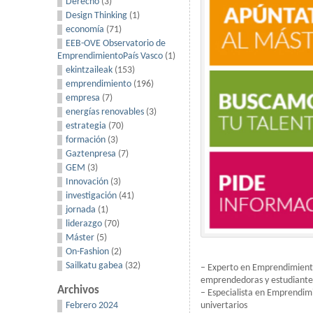
Derecho
(3)
Design Thinking
(1)
economía
(71)
EEB-OVE Observatorio de
EmprendimientoPaís Vasco
(1)
ekintzaileak
(153)
emprendimiento
(196)
empresa
(7)
energías renovables
(3)
estrategia
(70)
formación
(3)
Gaztenpresa
(7)
GEM
(3)
Innovación
(3)
investigación
(41)
jornada
(1)
liderazgo
(70)
Máster
(5)
On-Fashion
(2)
Sailkatu gabea
(32)
– Experto en Emprendimiento 
emprendedoras y estudiantes
Archivos
– Especialista en Emprendimi
Febrero 2024
univertarios