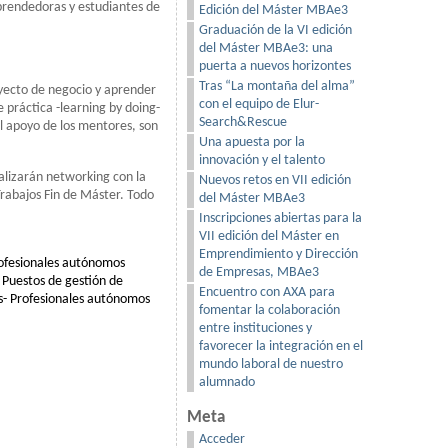
prendedoras y estudiantes de
Edición del Máster MBAe3
Graduación de la VI edición
del Máster MBAe3: una
puerta a nuevos horizontes
Tras “La montaña del alma”
oyecto de negocio y aprender
con el equipo de Elur-
práctica -learning by doing-
Search&Rescue
l apoyo de los mentores, son
Una apuesta por la
innovación y el talento
alizarán networking con la
Nuevos retos en VII edición
Trabajos Fin de Máster. Todo
del Máster MBAe3
Inscripciones abiertas para la
VII edición del Máster en
Emprendimiento y Dirección
ofesionales autónomos
de Empresas, MBAe3
 Puestos de gestión de
Encuentro con AXA para
es- Profesionales autónomos
fomentar la colaboración
entre instituciones y
favorecer la integración en el
mundo laboral de nuestro
alumnado
Meta
Acceder