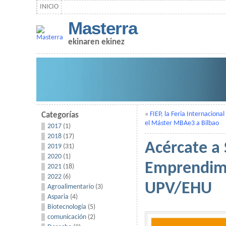
INICIO
Masterra
ekinaren ekinez
«
FIEP, la Feria Internaciona
Categorías
el Máster MBAe3 a Bilbao
2017
(1)
2018
(17)
Acércate a
2019
(31)
2020
(1)
Emprendimi
2021
(18)
2022
(6)
UPV/EHU
Agroalimentario
(3)
Asparia
(4)
Biotecnología
(5)
comunicación
(2)