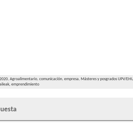
2020
,
Agroalimentario
,
comunicación
,
empresa
,
Másteres y posgrados UPV/EH
aileak,
emprendimiento
puesta