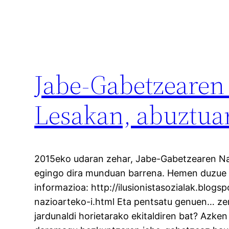
Jabe-Gabetzearen 
Lesakan, abuztuar
2015eko udaran zehar, Jabe-Gabetzearen Naz
egingo dira munduan barrena. Hemen duzue 
informazioa: http://ilusionistasozialak.blog
nazioarteko-i.html Eta pentsatu genuen… zer
jardunaldi horietarako ekitaldiren bat? Azken