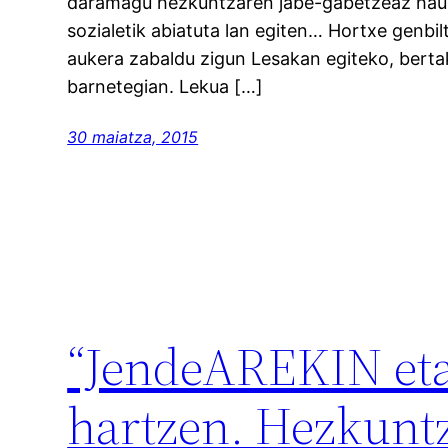
daramagu hezkuntzaren jabe-gabetzeaz haus
sozialetik abiatuta lan egiten… Hortxe genbil
aukera zabaldu zigun Lesakan egiteko, bert
barnetegian. Lekua […]
30 maiatza, 2015
“JendeAREKIN et
hartzen. Hezkuntz