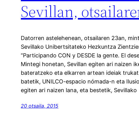
Sevillan, otsailar
Datorren astelehenean, otsailaren 23an, min
Sevillako Unibertsitateko Hezkuntza Zientzi
“Participando CON y DESDE la gente. El de
Mintegi honetan, Sevillan egiten ari naizen i
bateratzeko eta elkarren artean ideiak truka
batetik, UNILCO-espacio nómada-n eta Ilusio
egiten ari naizen lana, eta bestetik, Sevillako
20 otsaila, 2015