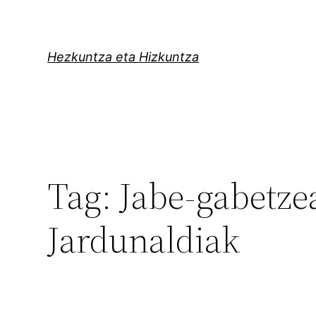
Skip
to
content
Hezkuntza eta Hizkuntza
Tag:
Jabe-gabetze
Jardunaldiak