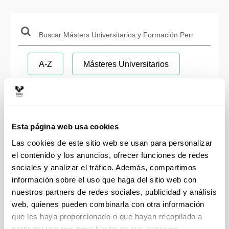
Buscar:
Buscar
A-Z
Másteres Universitarios
Formación Permanente
Por Rama
Otros
Esta página web usa cookies
Las cookies de este sitio web se usan para personalizar
el contenido y los anuncios, ofrecer funciones de redes
sociales y analizar el tráfico. Además, compartimos
Formación Permanente
Máster de Formación Permanente
información sobre el uso que haga del sitio web con
nuestros partners de redes sociales, publicidad y análisis
web, quienes pueden combinarla con otra información
Atención Temprana
Especialización Universitaria
que les haya proporcionado o que hayan recopilado a
partir del uso que haya hecho de sus servicios.