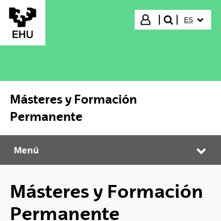
Saltar al contenido principal
IDIOMA S
Iniciar sesión
ES
buscar"
Másteres y Formación
Permanente
Menú
Másteres y Formación Permanente
Abr
Másteres y Formación
Permanente