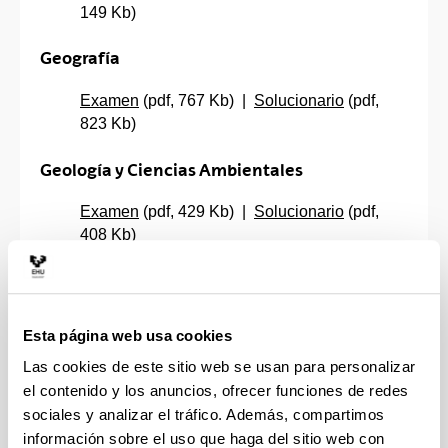
149 Kb)
Geografía
Examen
(pdf, 767 Kb) |
Solucionario
(pdf,
823 Kb)
Geología y Ciencias Ambientales
Examen
(pdf, 429 Kb) |
Solucionario
(pdf,
408 Kb)
Griego II
No se ha presentado ningún alumno/a.
Esta página web usa cookies
Las cookies de este sitio web se usan para personalizar
Historia de España
el contenido y los anuncios, ofrecer funciones de redes
Examen
(pdf, 55 Kb) |
Solucionario
(pdf, 200
sociales y analizar el tráfico. Además, compartimos
Kb)
información sobre el uso que haga del sitio web con