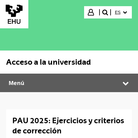
Saltar al contenido principal
IDIOMA S
Iniciar sesión
ES
buscar"
Acceso a la universidad
Menú
Acceso a la universidad
Abr
PAU 2025: Ejercicios y criterios
de corrección