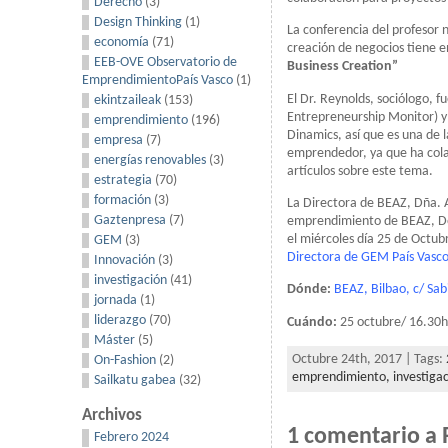
Derecho
(3)
Design Thinking
(1)
La conferencia del profesor 
economía
(71)
creación de negocios tiene e
EEB-OVE Observatorio de
Business Creation”
EmprendimientoPaís Vasco
(1)
El Dr. Reynolds, sociólogo, fu
ekintzaileak
(153)
Entrepreneurship Monitor) y
emprendimiento
(196)
Dinamics, así que es una de
empresa
(7)
emprendedor, ya que ha colab
energías renovables
(3)
artículos sobre este tema.
estrategia
(70)
formación
(3)
La Directora de BEAZ, Dña. A
Gaztenpresa
(7)
emprendimiento de BEAZ, Don
el miércoles día 25 de Octubr
GEM
(3)
Directora de GEM País Vasc
Innovación
(3)
investigación
(41)
Dónde:
BEAZ, Bilbao, c/ Sab
jornada
(1)
liderazgo
(70)
Cuándo:
25 octubre/ 16.30h
Máster
(5)
Octubre 24th, 2017 | Tags:
On-Fashion
(2)
emprendimiento,
investiga
Sailkatu gabea
(32)
Archivos
1 comentario a 
Febrero 2024