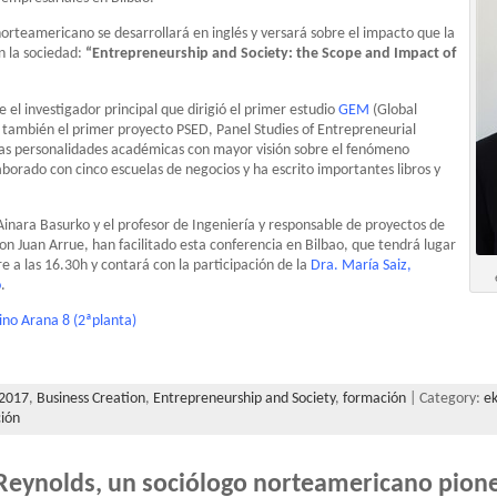
norteamericano se desarrollará en inglés y versará sobre el impacto que la
n la sociedad:
“Entrepreneurship and Society: the Scope and Impact of
e el investigador principal que dirigió el primer estudio
GEM
(Global
 también el primer proyecto PSED, Panel Studies of Entrepreneurial
 las personalidades académicas con mayor visión sobre el fenómeno
orado con cinco escuelas de negocios y ha escrito importantes libros y
inara Basurko y el profesor de Ingeniería y responsable de proyectos de
 Juan Arrue, han facilitado esta conferencia en Bilbao, que tendrá lugar
e a las 16.30h y contará con la participación de la
Dra. María Saiz,
o
.
ino Arana 8 (2ªplanta)
2017
,
Business Creation
,
Entrepreneurship and Society
,
formación
| Category:
ek
ción
Reynolds, un sociólogo norteamericano pione