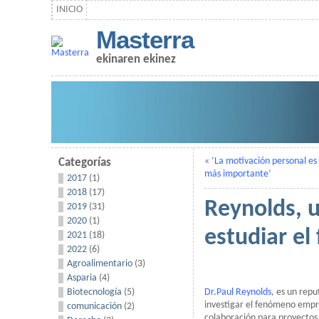
INICIO
Masterra
ekinaren ekinez
«
‘La motivación personal es
Categorías
más importante’
2017
(1)
2018
(17)
Reynolds, 
2019
(31)
2020
(1)
estudiar e
2021
(18)
2022
(6)
Agroalimentario
(3)
Asparia
(4)
Dr.Paul Reynolds
, es un rep
Biotecnología
(5)
investigar el fenómeno empr
comunicación
(2)
colaboración para proyectos