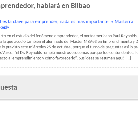
prendedor, hablará en Bilbao
l es la clave para emprender, nada es más importante’ « Masterra
 Reply
erto en el estudio del fenómeno emprendedor, el norteamericano Paul Reynolds, 
y a la que acudió también el alumnado del Máster MBAe3 en Emprendimiento y D
lo previsto este miércoles 25 de octubre, porque el turno de preguntas así lo pr
s Vasco, “el Dr. Reynolds rompió nuestros esquemas porque fue contundente al 
ecto al emprendimiento y cómo favorecerlo”. Sus ideas se resumen aquí: […]
puesta