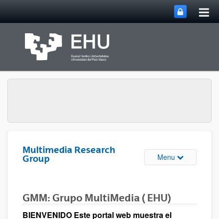
Tog
Skip to Main Content
mai
nav
Multimedia Research
Toggle site n
Menu
Group
GMM: Grupo MultiMedia ( EHU)
BIENVENIDO Este portal web muestra el