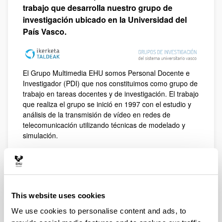
trabajo que desarrolla nuestro grupo de
investigación ubicado en la Universidad del
País Vasco.
El Grupo Multimedia EHU somos Personal Docente e
Investigador (PDI) que nos constituimos como grupo de
trabajo en tareas docentes y de investigación. El trabajo
que realiza el grupo se inició en 1997 con el estudio y
análisis de la transmisión de vídeo en redes de
telecomunicación utilizando técnicas de modelado y
simulación.
Posteriormente la actividad se ha dirigido hacia el
estudio e implementación de la transmisión de
contenidos multimedia (vídeo, voz, imágenes, texto) a
través de Internet/intranet en la modalidad streaming.
En la actualidad, el trabajo del grupo se desarrolla en
This website uses cookies
esta línea y en su integración en las nuevas
We use cookies to personalise content and ads, to
herramientas para la creación de contenidos y entornos