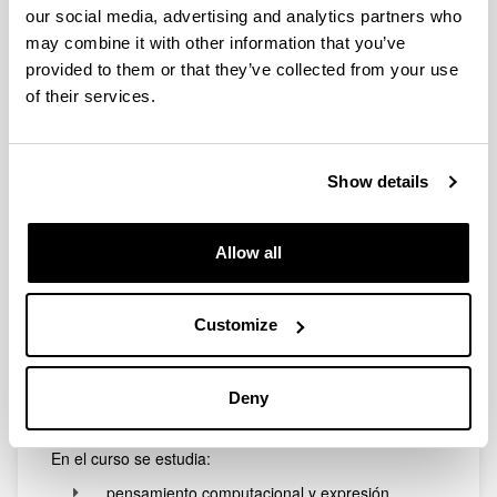
Curso PC-01
our social media, advertising and analytics partners who
may combine it with other information that you’ve
provided to them or that they’ve collected from your use
of their services.
Show details
Allow all
Customize
Este curso es una introducción al Pensamiento
Computacional utilizando Scratch como lenguaje de
Deny
programación de historias, juegos y aplicaciones
interactivas.
En el curso se estudia:
pensamiento computacional y expresión