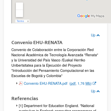
Up
Convenio EHU-RENATA
Convenio de Colaboración entre la Corporación Red
Nacional Académica de Tecnología Avanzada "Renata"
y la Universidad del País Vasco /Euskal Herriko
Unibertsitatea para la Ejecución del Proyecto
"Introducción del Pensamiento Computacional en las
Escuelas de Bogotá y Colombia"
(Opens New Window)
Convenio EHU-RENATA.pdf
(
pdf
, 1,76
Mb
)
Up
Referencias
[1] Department for Education England. "National
curriculum in England: computing programmes of