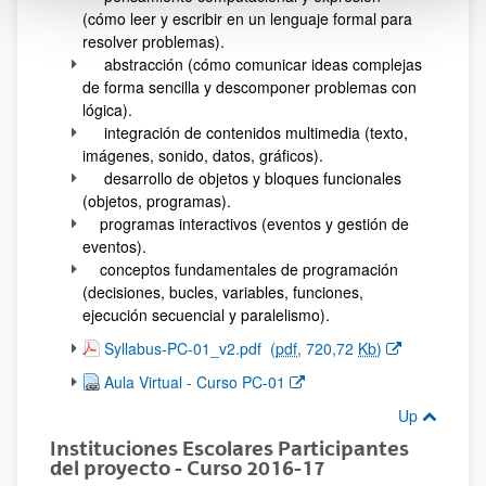
(cómo leer y escribir en un lenguaje formal para
resolver problemas).
abstracción (cómo comunicar ideas complejas
de forma sencilla y descomponer problemas con
lógica).
integración de contenidos multimedia (texto,
imágenes, sonido, datos, gráficos).
desarrollo de objetos y bloques funcionales
(objetos, programas).
programas interactivos (eventos y gestión de
eventos).
conceptos fundamentales de programación
(decisiones, bucles, variables, funciones,
ejecución secuencial y paralelismo).
(Opens New Window)
Syllabus-PC-01_v2.pdf
(
pdf
, 720,72
Kb
)
(Opens New Window)
Aula Virtual - Curso PC-01
Up
Instituciones Escolares Participantes
del proyecto - Curso 2016-17