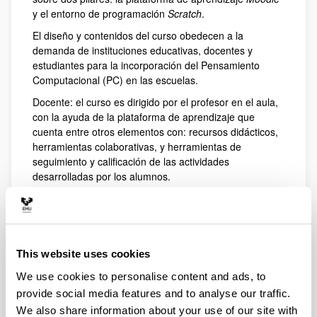
y el entorno de programación
Scratch
.
El diseño y contenidos del curso obedecen a la
demanda de instituciones educativas, docentes y
estudiantes para la incorporación del Pensamiento
Computacional (PC) en las escuelas.
Docente: el curso es dirigido por el profesor en el aula,
con la ayuda de la plataforma de aprendizaje que
cuenta entre otros elementos con: recursos didácticos,
herramientas colaborativas, y herramientas de
seguimiento y calificación de las actividades
desarrolladas por los alumnos.
Estudiantes: el diseño del curso responde a un modelo
de aprendizaje construccionista donde se prioriza la
actividad y motivación de los estudiantes a través de la
construcción de proyectos y evaluación de los
This website uses cookies
realizados por sus compañeros.
We use cookies to personalise content and ads, to
provide social media features and to analyse our traffic.
Up
We also share information about your use of our site with