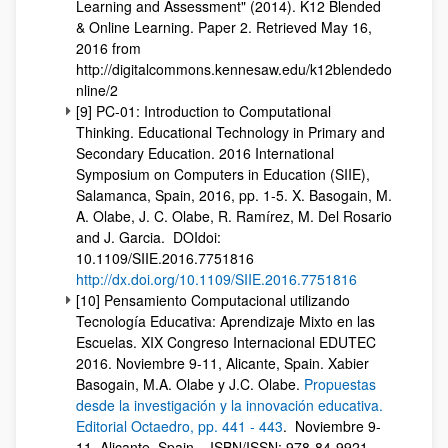
Learning and Assessment" (2014). K12 Blended
& Online Learning. Paper 2. Retrieved May 16,
2016 from
http://digitalcommons.kennesaw.edu/k12blendedo
nline/2
[9]
PC-01: Introduction to Computational
Thinking. Educational Technology in Primary and
Secondary Education. 2016 International
Symposium on Computers in Education (SIIE),
Salamanca, Spain, 2016, pp. 1-5. X. Basogain, M.
A. Olabe, J. C. Olabe, R. Ramírez, M. Del Rosario
and J. Garcia. DOI
doi:
10.1109/SIIE.2016.7751816
http://dx.doi.org/10.1109/SIIE.2016.7751816
[10] Pensamiento Computacional utilizando
Tecnología Educativa: Aprendizaje Mixto en las
Escuelas. XIX Congreso Internacional EDUTEC
2016. Noviembre 9-11, Alicante, Spain. Xabier
Basogain, M.A. Olabe y J.C. Olabe.
Propuestas
desde la investigación y la innovación educativa.
Editorial Octaedro, pp. 441 - 443
. Noviembre 9-
11, Alicante, Spain. . ISBN/ISSN: 978-84-9921-