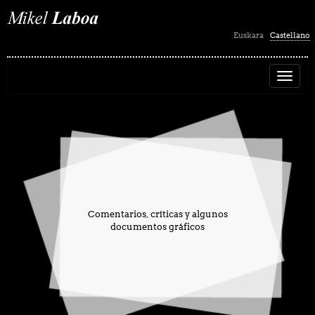
Selección
Euskara
Castellano
de
idioma
Comentarios, críticas y algunos
documentos gráficos